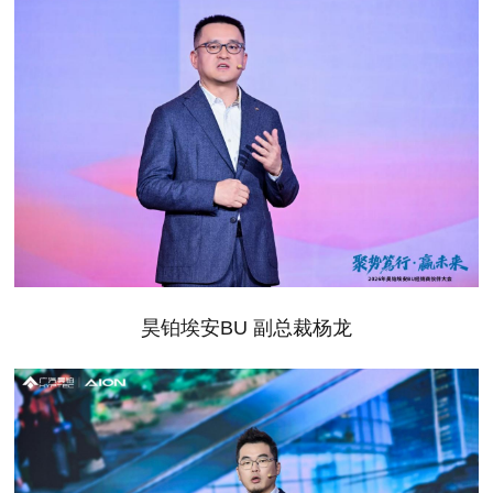
昊铂埃安BU 副总裁杨龙