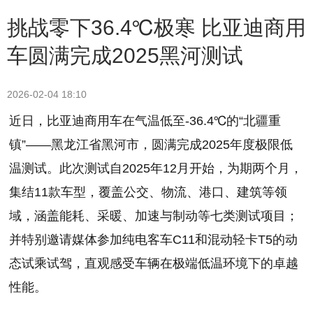
挑战零下36.4℃极寒 比亚迪商用
车圆满完成2025黑河测试
2026-02-04 18:10
近日，比亚迪商用车在气温低至-36.4℃的“北疆重
镇”——黑龙江省黑河市，圆满完成2025年度极限低
温测试。此次测试自2025年12月开始，为期两个月，
集结11款车型，覆盖公交、物流、港口、建筑等领
域，涵盖能耗、采暖、加速与制动等七类测试项目；
并特别邀请媒体参加纯电客车C11和混动轻卡T5的动
态试乘试驾，直观感受车辆在极端低温环境下的卓越
性能。