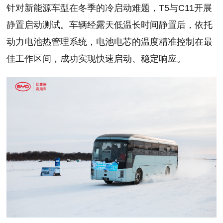
针对新能源车型在冬季的冷启动难题，T5与C11开展
静置启动测试。车辆经露天低温长时间静置后，依托
动力电池热管理系统，电池电芯的温度精准控制在最
佳工作区间，成功实现快速启动、稳定响应。