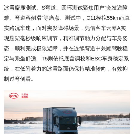
冰雪麋鹿测试、S弯道、圆环测试聚焦用户“突发避障
难、弯道容侧滑”等痛点。测试中，C11模拟55km/h真
实路况车速，面对突发障碍场景，凭借客车云辇A实
现悬架毫秒级响应调节，精准调节动力分配与车身姿
态，顺利完成极限避障，并在连续弯道中兼顾驾驶稳
定与乘坐舒适。T5则依托底盘调校和ESC车身稳定系
统，在低附着力的冰雪路面仍保持精准转向，有效抑
制过弯侧滑。