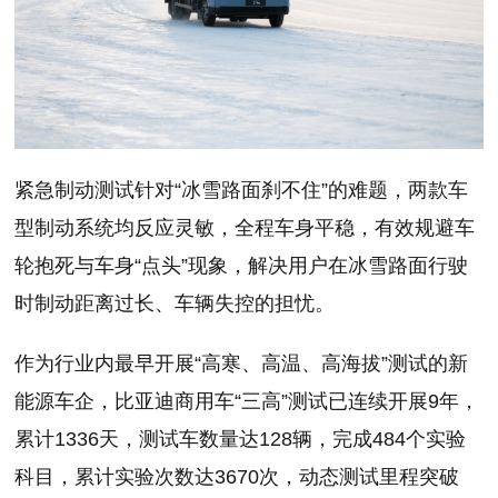
紧急制动测试针对“冰雪路面刹不住”的难题，两款车
型制动系统均反应灵敏，全程车身平稳，有效规避车
轮抱死与车身“点头”现象，解决用户在冰雪路面行驶
时制动距离过长、车辆失控的担忧。
作为行业内最早开展“高寒、高温、高海拔”测试的新
能源车企，比亚迪商用车“三高”测试已连续开展9年，
累计1336天，测试车数量达128辆，完成484个实验
科目，累计实验次数达3670次，动态测试里程突破