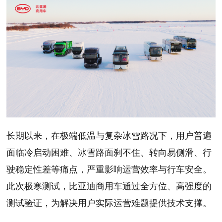
长期以来，在极端低温与复杂冰雪路况下，用户普遍
面临冷启动困难、冰雪路面刹不住、转向易侧滑、行
驶稳定性差等痛点，严重影响运营效率与行车安全。
此次极寒测试，比亚迪商用车通过全方位、高强度的
测试验证，为解决用户实际运营难题提供技术支撑。