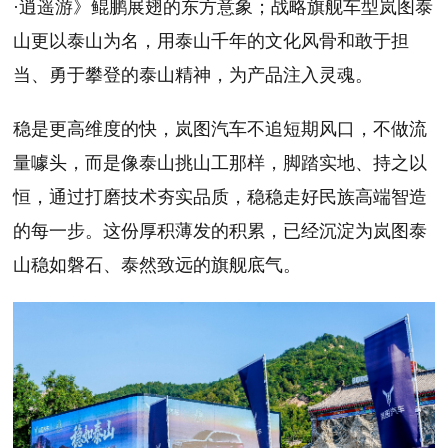
·逍遥游》鲲鹏展翅的东方意象；战略旗舰车型岚图泰
山更以泰山为名，用泰山千年的文化风骨和敢于担
当、勇于攀登的泰山精神，为产品注入灵魂。
稳是更高维度的快，岚图汽车不追短期风口，不做流
量噱头，而是像泰山挑山工那样，脚踏实地、持之以
恒，通过打磨技术夯实品质，稳稳走好民族高端智造
的每一步。这份厚积薄发的积累，已经沉淀为岚图泰
山稳如磐石、泰然致远的旗舰底气。